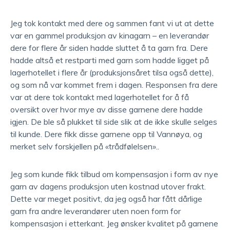
Jeg tok kontakt med dere og sammen fant vi ut at dette
var en gammel produksjon av kinagarn – en leverandør
dere for flere år siden hadde sluttet å ta garn fra. Dere
hadde altså et restparti med garn som hadde ligget på
lagerhotellet i flere år (produksjonsåret tilsa også dette),
og som nå var kommet frem i dagen. Responsen fra dere
var at dere tok kontakt med lagerhotellet for å få
oversikt over hvor mye av disse garnene dere hadde
igjen. De ble så plukket til side slik at de ikke skulle selges
til kunde. Dere fikk disse garnene opp til Vannøya, og
merket selv forskjellen på «trådfølelsen»..
Jeg som kunde fikk tilbud om kompensasjon i form av nye
garn av dagens produksjon uten kostnad utover frakt.
Dette var meget positivt, da jeg også har fått dårlige
garn fra andre leverandører uten noen form for
kompensasjon i etterkant. Jeg ønsker kvalitet på garnene