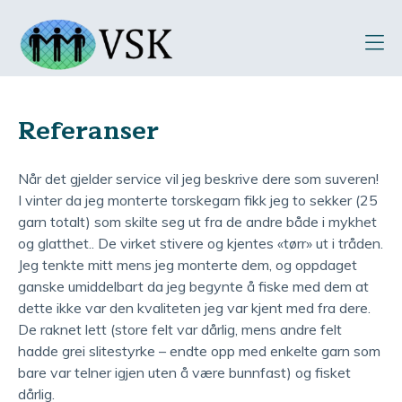
Gå til innhold
Åp
me
Referanser
Når det gjelder service vil jeg beskrive dere som suveren!
I vinter da jeg monterte torskegarn fikk jeg to sekker (25
garn totalt) som skilte seg ut fra de andre både i mykhet
og glatthet.. De virket stivere og kjentes «tørr» ut i tråden.
Jeg tenkte mitt mens jeg monterte dem, og oppdaget
ganske umiddelbart da jeg begynte å fiske med dem at
dette ikke var den kvaliteten jeg var kjent med fra dere.
De raknet lett (store felt var dårlig, mens andre felt
hadde grei slitestyrke – endte opp med enkelte garn som
bare var telner igjen uten å være bunnfast) og fisket
dårlig.